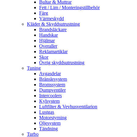
Bultar & Muttrar
Fett / Lim / Monteringstillbehör
Färg
Värmeskydd
Kläder & Skyddsutrustning
Brandsläckare
Handskar
Hjälmar
Overaller
Reklamartiklar
Skor
Övrig skyddsutrustning
Tuning
Avgasdelar
Bränslesystem
Bromssystem
Dumpventiler
Intercoolers
Kylsystem
Luftfilter & Vevhusventilarion
Lustgas
Motorstyrning
Oljesystem
Tändning
Turbo