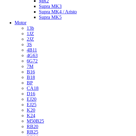
MR2
Supra MK3
Supra MK4 / Aristo
Supra MK5
Motor
13b
1JZ
2JZ
3S
4B11
4G63
6G72
7M
B16
B18
BP
CA18
D16
EJ20
EJ25
K20
K24
M50B25
RB20
RB25