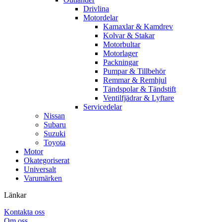
Drivlina
Motordelar
Kamaxlar & Kamdrev
Kolvar & Stakar
Motorbultar
Motorlager
Packningar
Pumpar & Tillbehör
Remmar & Remhjul
Tändspolar & Tändstift
Ventilfjädrar & Lyftare
Servicedelar
Nissan
Subaru
Suzuki
Toyota
Motor
Okategoriserat
Universalt
Varumärken
Länkar
Kontakta oss
Om oss