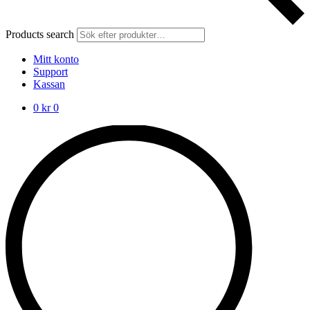
Products search
Mitt konto
Support
Kassan
0
kr
0