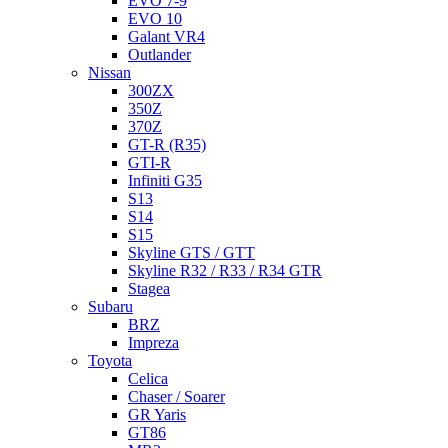
EVO 7-9
EVO 10
Galant VR4
Outlander
Nissan
300ZX
350Z
370Z
GT-R (R35)
GTI-R
Infiniti G35
S13
S14
S15
Skyline GTS / GTT
Skyline R32 / R33 / R34 GTR
Stagea
Subaru
BRZ
Impreza
Toyota
Celica
Chaser / Soarer
GR Yaris
GT86