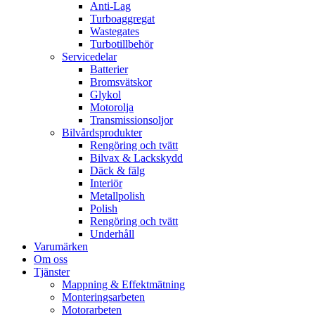
Anti-Lag
Turboaggregat
Wastegates
Turbotillbehör
Servicedelar
Batterier
Bromsvätskor
Glykol
Motorolja
Transmissionsoljor
Bilvårdsprodukter
Rengöring och tvätt
Bilvax & Lackskydd
Däck & fälg
Interiör
Metallpolish
Polish
Rengöring och tvätt
Underhåll
Varumärken
Om oss
Tjänster
Mappning & Effektmätning
Monteringsarbeten
Motorarbeten