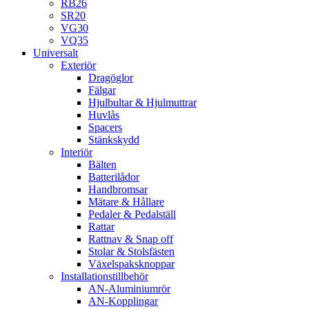
RB26
SR20
VG30
VQ35
Universalt
Exteriör
Dragöglor
Fälgar
Hjulbultar & Hjulmuttrar
Huvlås
Spacers
Stänkskydd
Interiör
Bälten
Batterilådor
Handbromsar
Mätare & Hållare
Pedaler & Pedalställ
Rattar
Rattnav & Snap off
Stolar & Stolsfästen
Växelspaksknoppar
Installationstillbehör
AN-Aluminiumrör
AN-Kopplingar