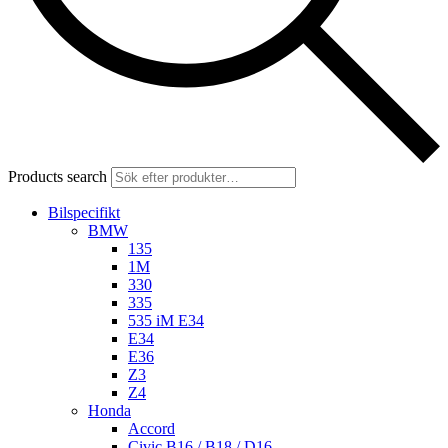
Products search
Bilspecifikt
BMW
135
1M
330
335
535 iM E34
E34
E36
Z3
Z4
Honda
Accord
Civic B16 / B18 / D16