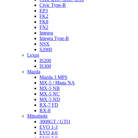
Civic Type-R
EP3
FK2
FK8
FN2
Integra
Integra Type-R
NSX
S2000
Lexus
IS200
IS300
Mazda
Mazda 3 MPS
MX-5 / Miata NA
MX-5 NB
MX-5 NC
MX-5 ND
RX-7 FD
RX-8
Mitsubishi
3000GT / GTO
EVO 1-3
EVO 4-6