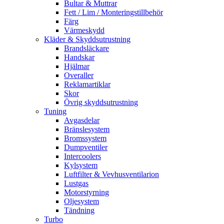
Bultar & Muttrar
Fett / Lim / Monteringstillbehör
Färg
Värmeskydd
Kläder & Skyddsutrustning
Brandsläckare
Handskar
Hjälmar
Overaller
Reklamartiklar
Skor
Övrig skyddsutrustning
Tuning
Avgasdelar
Bränslesystem
Bromssystem
Dumpventiler
Intercoolers
Kylsystem
Luftfilter & Vevhusventilarion
Lustgas
Motorstyrning
Oljesystem
Tändning
Turbo