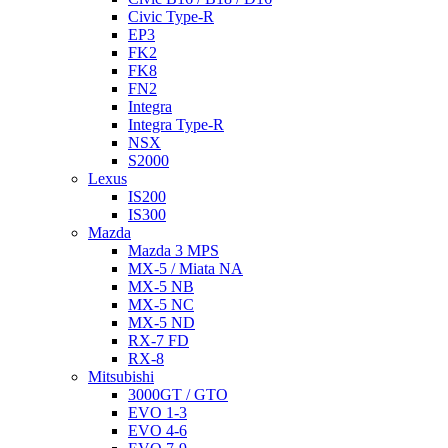
Civic Type-R
EP3
FK2
FK8
FN2
Integra
Integra Type-R
NSX
S2000
Lexus
IS200
IS300
Mazda
Mazda 3 MPS
MX-5 / Miata NA
MX-5 NB
MX-5 NC
MX-5 ND
RX-7 FD
RX-8
Mitsubishi
3000GT / GTO
EVO 1-3
EVO 4-6