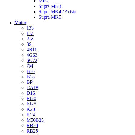
MR2
Supra MK3
Supra MK4 / Aristo
Supra MK5
Motor
13b
1JZ
2JZ
3S
4B11
4G63
6G72
7M
B16
B18
BP
CA18
D16
EJ20
EJ25
K20
K24
M50B25
RB20
RB25