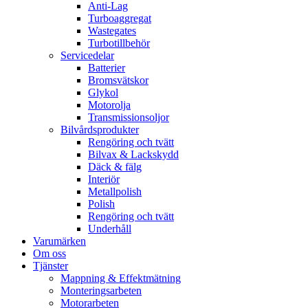
Anti-Lag
Turboaggregat
Wastegates
Turbotillbehör
Servicedelar
Batterier
Bromsvätskor
Glykol
Motorolja
Transmissionsoljor
Bilvårdsprodukter
Rengöring och tvätt
Bilvax & Lackskydd
Däck & fälg
Interiör
Metallpolish
Polish
Rengöring och tvätt
Underhåll
Varumärken
Om oss
Tjänster
Mappning & Effektmätning
Monteringsarbeten
Motorarbeten