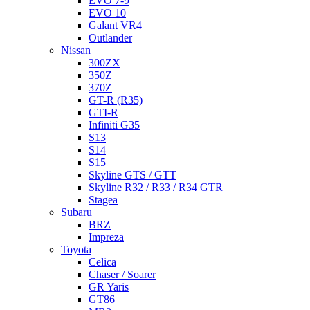
EVO 7-9
EVO 10
Galant VR4
Outlander
Nissan
300ZX
350Z
370Z
GT-R (R35)
GTI-R
Infiniti G35
S13
S14
S15
Skyline GTS / GTT
Skyline R32 / R33 / R34 GTR
Stagea
Subaru
BRZ
Impreza
Toyota
Celica
Chaser / Soarer
GR Yaris
GT86