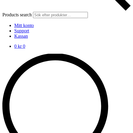
Products search
Mitt konto
Support
Kassan
0
kr
0