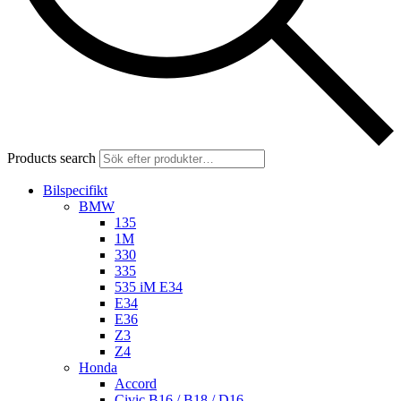
Products search
Bilspecifikt
BMW
135
1M
330
335
535 iM E34
E34
E36
Z3
Z4
Honda
Accord
Civic B16 / B18 / D16