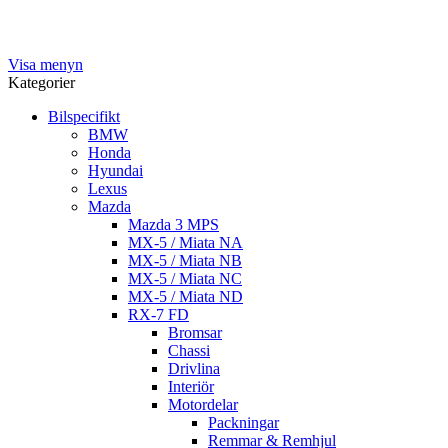
Visa menyn
Kategorier
Bilspecifikt
BMW
Honda
Hyundai
Lexus
Mazda
Mazda 3 MPS
MX-5 / Miata NA
MX-5 / Miata NB
MX-5 / Miata NC
MX-5 / Miata ND
RX-7 FD
Bromsar
Chassi
Drivlina
Interiör
Motordelar
Packningar
Remmar & Remhjul