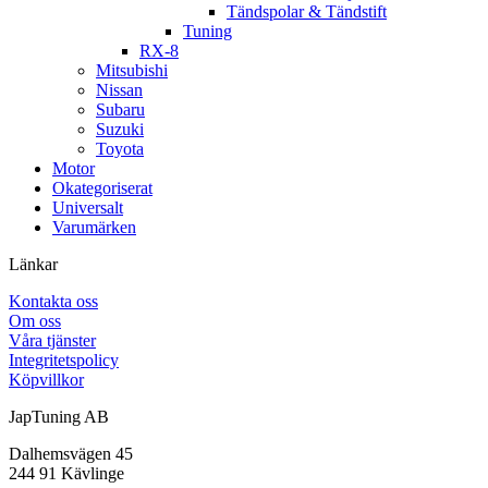
Tändspolar & Tändstift
Tuning
RX-8
Mitsubishi
Nissan
Subaru
Suzuki
Toyota
Motor
Okategoriserat
Universalt
Varumärken
Länkar
Kontakta oss
Om oss
Våra tjänster
Integritetspolicy
Köpvillkor
JapTuning AB
Dalhemsvägen 45
244 91 Kävlinge