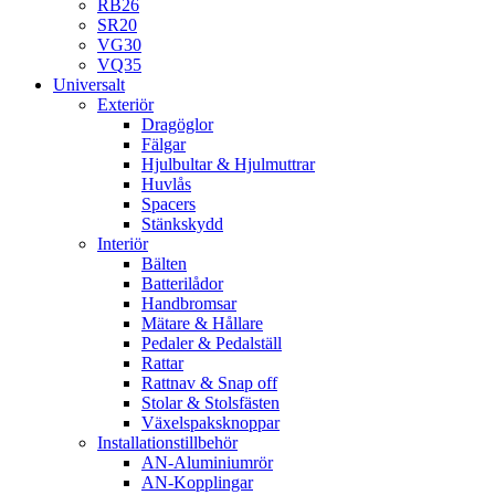
RB26
SR20
VG30
VQ35
Universalt
Exteriör
Dragöglor
Fälgar
Hjulbultar & Hjulmuttrar
Huvlås
Spacers
Stänkskydd
Interiör
Bälten
Batterilådor
Handbromsar
Mätare & Hållare
Pedaler & Pedalställ
Rattar
Rattnav & Snap off
Stolar & Stolsfästen
Växelspaksknoppar
Installationstillbehör
AN-Aluminiumrör
AN-Kopplingar