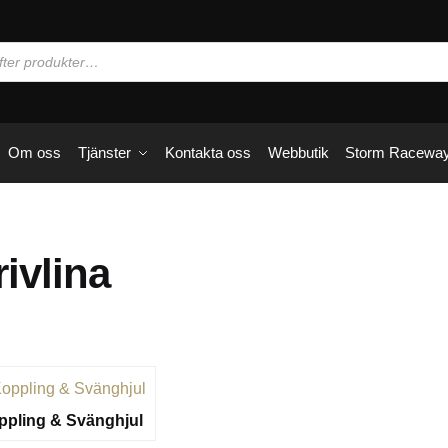
Om oss
Tjänster
Kontakta oss
Webbutik
Storm Racewa
rivlina
ppling & Svänghjul