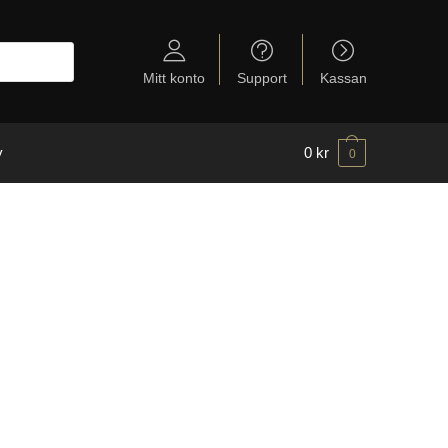
Mitt konto
Support
Kassan
y
0
kr
0