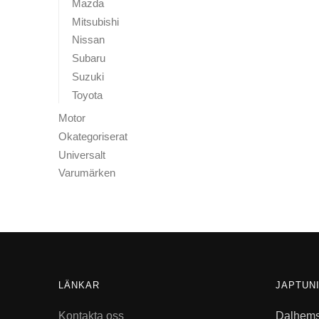
Mazda
Mitsubishi
Nissan
Subaru
Suzuki
Toyota
Motor
Okategoriserat
Universalt
Varumärken
LÄNKAR
JAPTUN
Kontakta oss
Dalhems