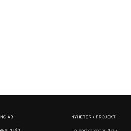
ING AB
NYHETER / PROJEKT
vägen 45
D2 höstkampanj 2025