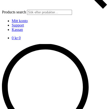
Products search
Mitt konto
Support
Kassan
0
kr
0