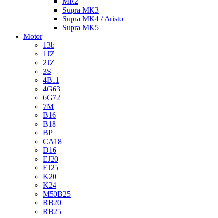
MR2
Supra MK3
Supra MK4 / Aristo
Supra MK5
Motor
13b
1JZ
2JZ
3S
4B11
4G63
6G72
7M
B16
B18
BP
CA18
D16
EJ20
EJ25
K20
K24
M50B25
RB20
RB25