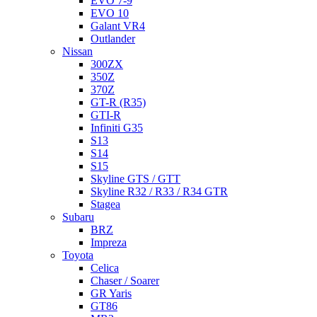
EVO 7-9
EVO 10
Galant VR4
Outlander
Nissan
300ZX
350Z
370Z
GT-R (R35)
GTI-R
Infiniti G35
S13
S14
S15
Skyline GTS / GTT
Skyline R32 / R33 / R34 GTR
Stagea
Subaru
BRZ
Impreza
Toyota
Celica
Chaser / Soarer
GR Yaris
GT86