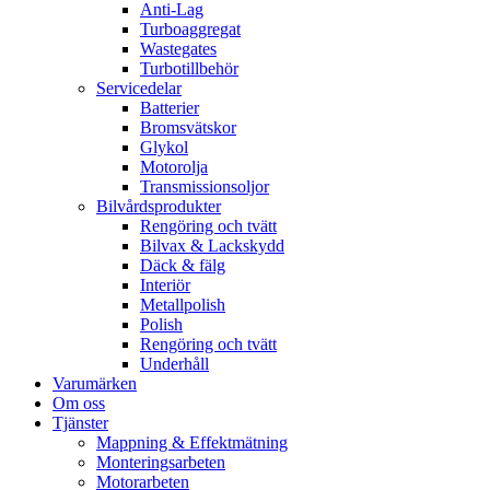
Anti-Lag
Turboaggregat
Wastegates
Turbotillbehör
Servicedelar
Batterier
Bromsvätskor
Glykol
Motorolja
Transmissionsoljor
Bilvårdsprodukter
Rengöring och tvätt
Bilvax & Lackskydd
Däck & fälg
Interiör
Metallpolish
Polish
Rengöring och tvätt
Underhåll
Varumärken
Om oss
Tjänster
Mappning & Effektmätning
Monteringsarbeten
Motorarbeten