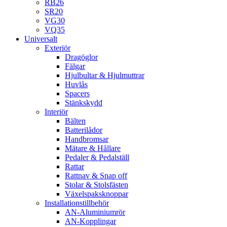
RB26
SR20
VG30
VQ35
Universalt
Exteriör
Dragöglor
Fälgar
Hjulbultar & Hjulmuttrar
Huvlås
Spacers
Stänkskydd
Interiör
Bälten
Batterilådor
Handbromsar
Mätare & Hållare
Pedaler & Pedalställ
Rattar
Rattnav & Snap off
Stolar & Stolsfästen
Växelspaksknoppar
Installationstillbehör
AN-Aluminiumrör
AN-Kopplingar