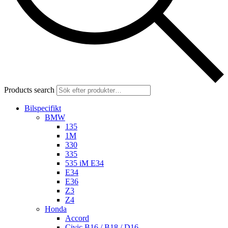
Products search
Bilspecifikt
BMW
135
1M
330
335
535 iM E34
E34
E36
Z3
Z4
Honda
Accord
Civic B16 / B18 / D16