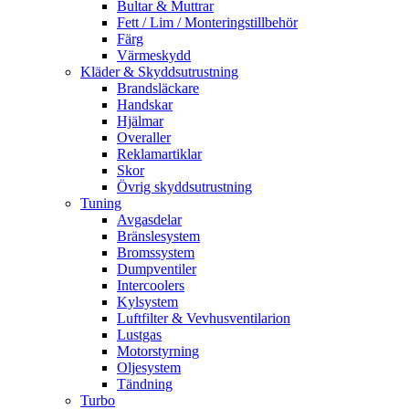
Bultar & Muttrar
Fett / Lim / Monteringstillbehör
Färg
Värmeskydd
Kläder & Skyddsutrustning
Brandsläckare
Handskar
Hjälmar
Overaller
Reklamartiklar
Skor
Övrig skyddsutrustning
Tuning
Avgasdelar
Bränslesystem
Bromssystem
Dumpventiler
Intercoolers
Kylsystem
Luftfilter & Vevhusventilarion
Lustgas
Motorstyrning
Oljesystem
Tändning
Turbo