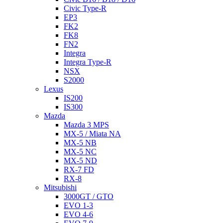
Civic Type-R
EP3
FK2
FK8
FN2
Integra
Integra Type-R
NSX
S2000
Lexus
IS200
IS300
Mazda
Mazda 3 MPS
MX-5 / Miata NA
MX-5 NB
MX-5 NC
MX-5 ND
RX-7 FD
RX-8
Mitsubishi
3000GT / GTO
EVO 1-3
EVO 4-6