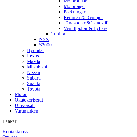
Motorbultar
Motorlager
Packningar
Remmar & Remhjul
Tändspolar & Tändstift
Ventilfjädrar & Lyftare
Tuning
NSX
S2000
Hyundai
Lexus
Mazda
Mitsubishi
Nissan
Subaru
Suzuki
Toyota
Motor
Okategoriserat
Universalt
Varumärken
Länkar
Kontakta oss