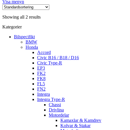
Visa menyn
Showing all 2 results
Kategorier
Bilspecifikt
BMW
Honda
Accord
Civic B16 / B18 / D16
Civic Type-R
EP3
FK2
FK8
FL5
FN2
Integra
Integra Type-R
Chassi
Drivlina
Motordelar
Kamaxlar & Kamdrev
Kolvar & Stakar