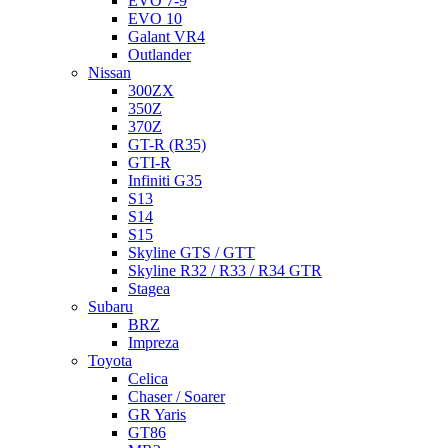
EVO 7-9
EVO 10
Galant VR4
Outlander
Nissan
300ZX
350Z
370Z
GT-R (R35)
GTI-R
Infiniti G35
S13
S14
S15
Skyline GTS / GTT
Skyline R32 / R33 / R34 GTR
Stagea
Subaru
BRZ
Impreza
Toyota
Celica
Chaser / Soarer
GR Yaris
GT86