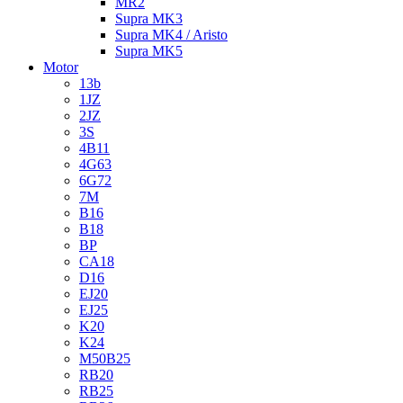
MR2
Supra MK3
Supra MK4 / Aristo
Supra MK5
Motor
13b
1JZ
2JZ
3S
4B11
4G63
6G72
7M
B16
B18
BP
CA18
D16
EJ20
EJ25
K20
K24
M50B25
RB20
RB25