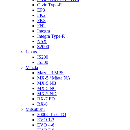
Civic Type-R
EP3
FK2
FK8
FN2
Integra
Integra Type-R
NSX
S2000
Lexus
IS200
IS300
Mazda
Mazda 3 MPS
MX-5 / Miata NA
MX-5 NB
MX-5 NC
MX-5 ND
RX-7 FD
RX-8
Mitsubishi
3000GT / GTO
EVO 1-3
EVO 4-6