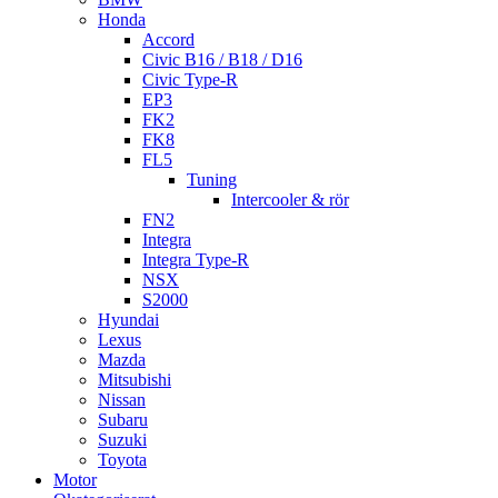
Honda
Accord
Civic B16 / B18 / D16
Civic Type-R
EP3
FK2
FK8
FL5
Tuning
Intercooler & rör
FN2
Integra
Integra Type-R
NSX
S2000
Hyundai
Lexus
Mazda
Mitsubishi
Nissan
Subaru
Suzuki
Toyota
Motor