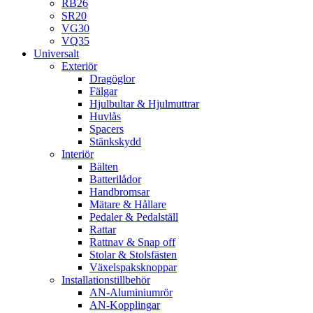
RB26
SR20
VG30
VQ35
Universalt
Exteriör
Dragöglor
Fälgar
Hjulbultar & Hjulmuttrar
Huvlås
Spacers
Stänkskydd
Interiör
Bälten
Batterilådor
Handbromsar
Mätare & Hållare
Pedaler & Pedalställ
Rattar
Rattnav & Snap off
Stolar & Stolsfästen
Växelspaksknoppar
Installationstillbehör
AN-Aluminiumrör
AN-Kopplingar