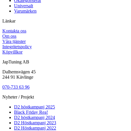
Okategoriserat
Universalt
Varumärken
Länkar
Kontakta oss
Om oss
Våra tjänster
Integritetspolicy
Köpvillkor
JapTuning AB
Dalhemsvägen 45
244 91 Kävlinge
070-733 63 96
Nyheter / Projekt
D2 höstkampanj 2025
Black Friday Rea!
D2 höstkampanj 2024
D2 Höstkampanj 2023
D2 Höstkampanj 2022