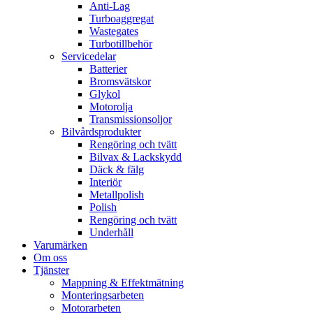
Anti-Lag
Turboaggregat
Wastegates
Turbotillbehör
Servicedelar
Batterier
Bromsvätskor
Glykol
Motorolja
Transmissionsoljor
Bilvårdsprodukter
Rengöring och tvätt
Bilvax & Lackskydd
Däck & fälg
Interiör
Metallpolish
Polish
Rengöring och tvätt
Underhåll
Varumärken
Om oss
Tjänster
Mappning & Effektmätning
Monteringsarbeten
Motorarbeten