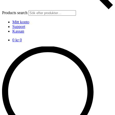
Products search
Mitt konto
Support
Kassan
0
kr
0