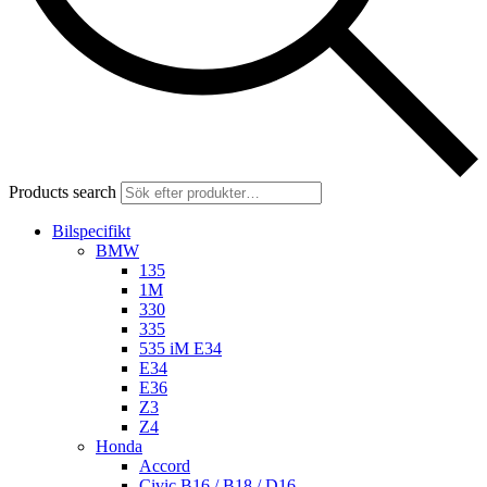
Products search
Bilspecifikt
BMW
135
1M
330
335
535 iM E34
E34
E36
Z3
Z4
Honda
Accord
Civic B16 / B18 / D16