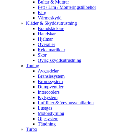
Bultar & Muttrar
Fett / Lim / Monteringstillbehör
Färg
Värmeskydd
Kläder & Skyddsutrustning
Brandsläckare
Handskar
Hjälmar
Overaller
Reklamartiklar
Skor
Övrig skyddsutrustning
Tuning
Avgasdelar
Bränslesystem
Bromssystem
Dumpventiler
Intercoolers
Kylsystem
Luftfilter & Vevhusventilarion
Lustgas
Motorstyrning
Oljesystem
Tändning
Turbo