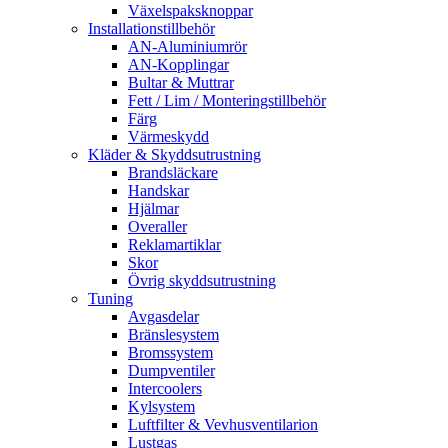
Växelspaksknoppar
Installationstillbehör
AN-Aluminiumrör
AN-Kopplingar
Bultar & Muttrar
Fett / Lim / Monteringstillbehör
Färg
Värmeskydd
Kläder & Skyddsutrustning
Brandsläckare
Handskar
Hjälmar
Overaller
Reklamartiklar
Skor
Övrig skyddsutrustning
Tuning
Avgasdelar
Bränslesystem
Bromssystem
Dumpventiler
Intercoolers
Kylsystem
Luftfilter & Vevhusventilarion
Lustgas