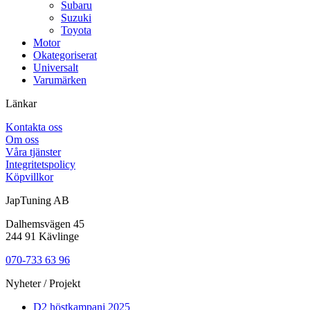
Subaru
Suzuki
Toyota
Motor
Okategoriserat
Universalt
Varumärken
Länkar
Kontakta oss
Om oss
Våra tjänster
Integritetspolicy
Köpvillkor
JapTuning AB
Dalhemsvägen 45
244 91 Kävlinge
070-733 63 96
Nyheter / Projekt
D2 höstkampanj 2025