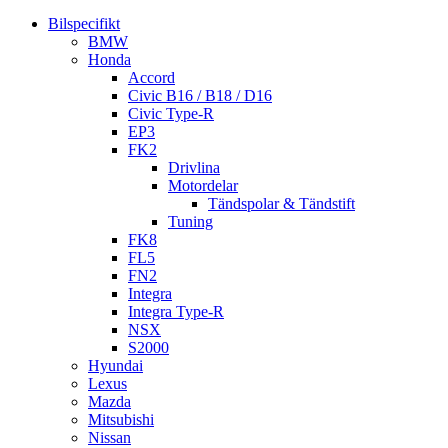
Bilspecifikt
BMW
Honda
Accord
Civic B16 / B18 / D16
Civic Type-R
EP3
FK2
Drivlina
Motordelar
Tändspolar & Tändstift
Tuning
FK8
FL5
FN2
Integra
Integra Type-R
NSX
S2000
Hyundai
Lexus
Mazda
Mitsubishi
Nissan