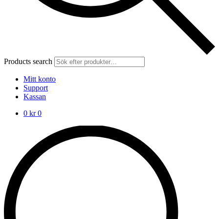
Products search
Mitt konto
Support
Kassan
0
kr
0