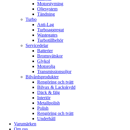
Motorstyrning
Oljesystem
Tändning
Turbo
Anti-Lag
Turboaggregat
Wastegates
Turbotillbehör
Servicedelar
Batterier
Bromsvätskor
Glykol
Motorolja
Transmissionsoljor
Bilvårdsprodukter
Rengöring och tvätt
Bilvax & Lackskydd
Däck & fälg
Interiör
Metallpolish
Polish
Rengöring och tvätt
Underhåll
Varumärken
Om oss