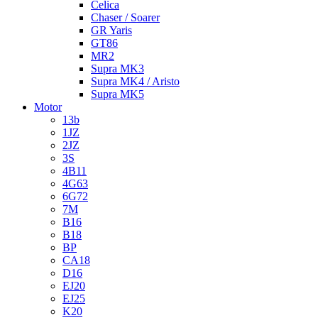
Celica
Chaser / Soarer
GR Yaris
GT86
MR2
Supra MK3
Supra MK4 / Aristo
Supra MK5
Motor
13b
1JZ
2JZ
3S
4B11
4G63
6G72
7M
B16
B18
BP
CA18
D16
EJ20
EJ25
K20