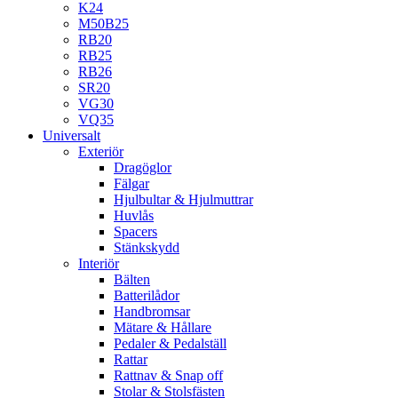
K24
M50B25
RB20
RB25
RB26
SR20
VG30
VQ35
Universalt
Exteriör
Dragöglor
Fälgar
Hjulbultar & Hjulmuttrar
Huvlås
Spacers
Stänkskydd
Interiör
Bälten
Batterilådor
Handbromsar
Mätare & Hållare
Pedaler & Pedalställ
Rattar
Rattnav & Snap off
Stolar & Stolsfästen