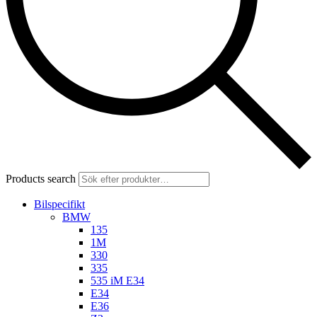
Products search
Bilspecifikt
BMW
135
1M
330
335
535 iM E34
E34
E36