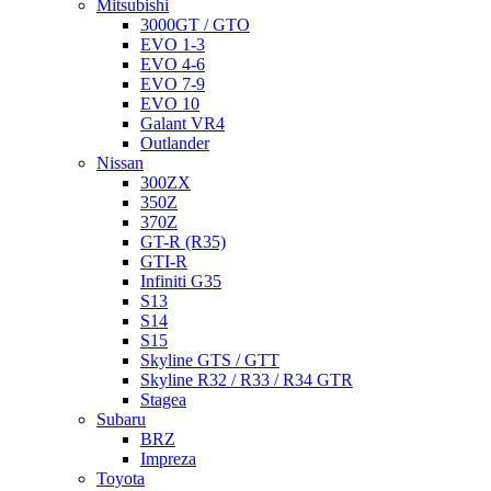
Mitsubishi
3000GT / GTO
EVO 1-3
EVO 4-6
EVO 7-9
EVO 10
Galant VR4
Outlander
Nissan
300ZX
350Z
370Z
GT-R (R35)
GTI-R
Infiniti G35
S13
S14
S15
Skyline GTS / GTT
Skyline R32 / R33 / R34 GTR
Stagea
Subaru
BRZ
Impreza
Toyota