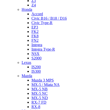
Z3
Z4
Honda
Accord
Civic B16 / B18 / D16
Civic Type-R
EP3
FK2
FK8
FN2
Integra
Integra Type-R
NSX
S2000
Lexus
IS200
IS300
Mazda
Mazda 3 MPS
MX-5 / Miata NA
MX-5 NB
MX-5 NC
MX-5 ND
RX-7 FD
RX-8