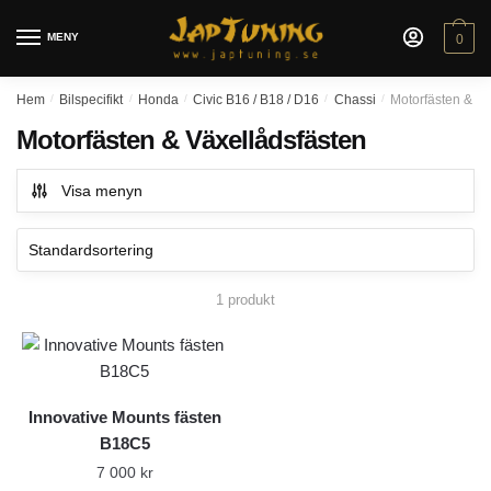
Skip
Skip
to
to
MENY
0
navigation
content
Hem
/
Bilspecifikt
/
Honda
/
Civic B16 / B18 / D16
/
Chassi
/
Motorfästen & Vä
Motorfästen & Växellådsfästen
Visa menyn
1 produkt
Innovative Mounts fästen
B18C5
7 000
kr